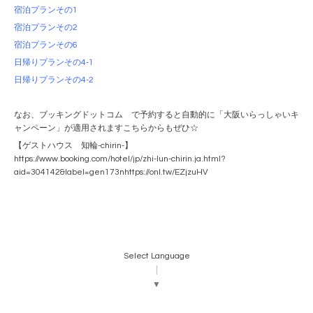
宿泊プランその1
宿泊プランその2
宿泊プランその6
日帰りプランその4-1
日帰りプランその4-2
なお、ブッキングドットコム で予約すると自動的に「大阪いらっしゃいキ
ャンペーン」が適用されますこちらからもぜひ☆
【ゲストハウス 知輪-chirin-】
https://www.booking.com/hotel/jp/zhi-lun-chirin.ja.html?
aid=304142&label=gen173nhttps://onl.tw/EZjzuHV
Select Language
▼