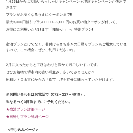
1月25日からは大阪いらっしゃいキャンペーン＋堺旅キャンペーンが併用で
きます!!
プランがお安くなるうえにクーポンまで!!
最大8,000円値引プラス1,000～2,000円のお買い物クーポンが付いて、
お得にご利用いただけます『知輪-chirin-』特別プラン!
宿泊プランだけでなく、着付け＆まち歩きの日帰りプランもご用意していま
すので、この機会にぜひご利用くださいね。
2月に入ったからとて堺はわりと温かく過ごしやすいです。
ぜひお着物で堺市内の古い町並み、歩いてみませんか？
昭和レトロ＆古代からの「都市」堺を存分に味わっていただけます。
※お問い合わせはお電話で（072－227－4619）。
※なるべく3日前までにご予約ください。
★宿泊プラン詳細ページ
★日帰りプラン詳細ページ
＜申し込みページ＞