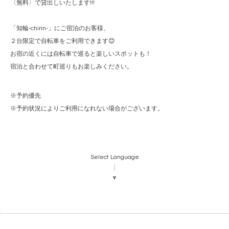
〈無料〉で貸出しいたします!!!
「知輪-chirin-」にご宿泊のお客様、
２台限定で自転車をご利用できます😊
お宿の近くには自転車で巡ると楽しいスポットも！
宿泊と合わせて町巡りもお楽しみください。
※予約優先
※予約状況によりご利用になれない場合がございます。
Select Language
▼